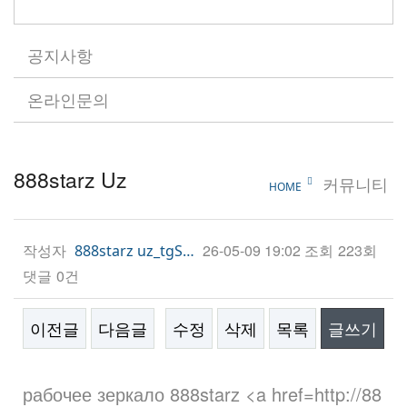
공지사항
온라인문의
888starz Uz
커뮤니티
HOME
작성자
26-05-09 19:02
조회
223회
888starz uz_tgS…
댓글
0건
이전글
다음글
수정
삭제
목록
글쓰기
본문
рабочее зеркало 888starz <a href=http://88