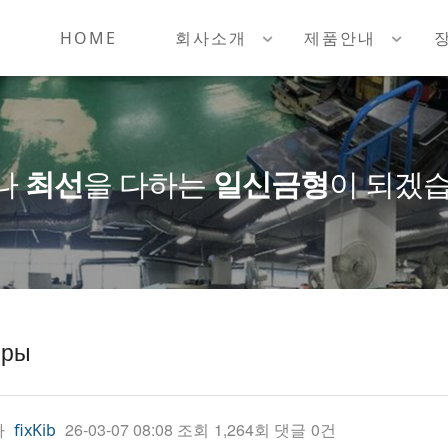
HOME
회사소개
제품안내
나
최선
을 다하는
일신금형
이 되겠습
оры
자
26-03-07 08:08
조회
1,264회
댓글
0건
fixKib