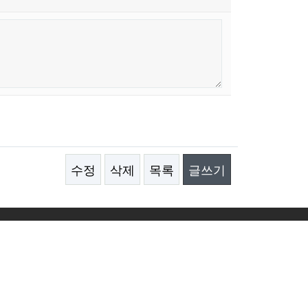
수정
삭제
목록
글쓰기
@naver.com