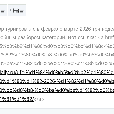
전글
다음글
문
р турниров ufc в феврале марте 2026 три неде
обным разбором категорий. Вот ссылка: <a href
5%d0%b2%d1%80%d0%b0%d0%bb%d1%8c-%d0
1%82%d1%80%d0%b8-%d0%bd%d0%b5%d0%b
0%be%d1%82%d0%be%d1%80%d1%8b%d0%b5
daily.ru/ufc-%d1%84%d0%b5%d0%b2%d1%80
0%d1%80%d1%82-2026-%d1%82%d1%80%d0%
0%bb%d0%b8-%d0%ba%d0%be%d1%82%d0%b
</a>
1%81%d1%82/