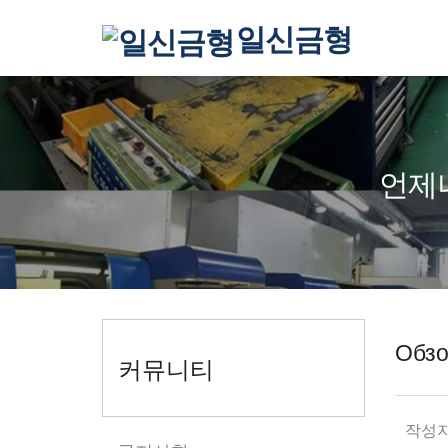
일신금형
언제
Обз
커뮤니티
작성