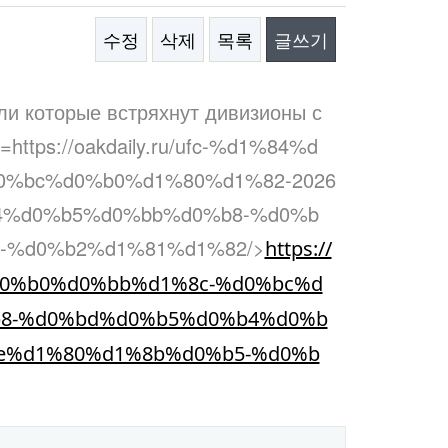
수정
삭제
목록
글쓰기
ли которые встряхнут дивизионы с
=https://oakdaily.ru/ufc-%d1%84%d
%bc%d0%b0%d1%80%d1%82-2026
4%d0%b5%d0%bb%d0%b8-%d0%b
-%d0%b2%d1%81%d1%82/>
https://
%d0%b0%d0%bb%d1%8c-%d0%bc%d
b8-%d0%bd%d0%b5%d0%b4%d0%b
e%d1%80%d1%8b%d0%b5-%d0%b