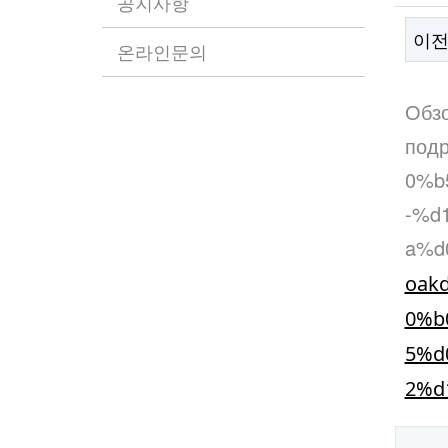
공지사항
이
온라인문의
본
Обзо
подр
0%b
-%d
a%d
oak
0%b
5%d
2%d