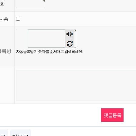
번호
글사용
등록방
자동등록방지 숫자를 순서대로 입력하세요.