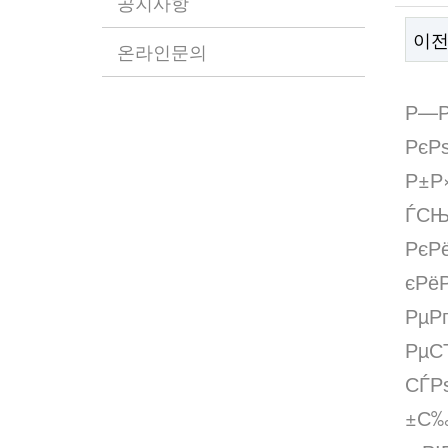
공지사항
이
온라인문의
본
Р—Р
РєР
Р±Р
ЃСЊ
РєР
єРё
РµР
РµС
СЃР
±С‰