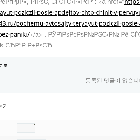
РёРґРµР», РІРѕС‚ СЃСЃС‹Р»РєР°: <a href="
https
yayut-poziczii-posle-apdejtov-chto-chinit-v-pervu
43.ru/pochemu-avtosajty-teryayut-poziczii-posle-
</a> . РЎРїРѕРєРѕР№РЅС‹Р№ Рё С
bez-paniki/
№ СЂР°Р·Р±РѕСЂ.
목록
등록된 댓글이 없습니
쓰기