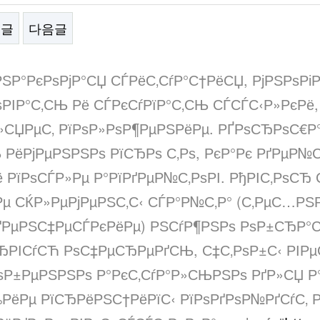
전글
다음글
문
ЅР°РєРѕРјР°СЏ СЃРёС‚СѓР°С†РёСЏ, РјРЅРѕРі
ѕРІР°С‚СЊ Рё СЃРєСѓРїР°С‚СЊ СЃСЃС‹Р»РєРё,
»СЏРµС‚ РїРѕР»РѕР¶РµРЅРёРµ. РҐРѕСЂРѕС€Р°
 РёРјРµРЅРЅРѕ РїСЂРѕ С‚Рѕ, РєР°Рє РґРµР№С
ё РїРѕСЃР»Рµ Р°РїРґРµР№С‚РѕРІ. РђРІС‚РѕСЂ
Рµ СЌР»РµРјРµРЅС‚С‹ СЃР°Р№С‚Р° (С‚РµС…РЅРё
ґРµРЅС‡РµСЃРєРёРµ) РЅСѓР¶РЅРѕ РѕР±СЂР°С
ЂРІСѓСЋ РѕС‡РµСЂРµРґСЊ, С‡С‚РѕР±С‹ РІРµ
ѕР±РµРЅРЅРѕ Р°РєС‚СѓР°Р»СЊРЅРѕ РґР»СЏ Р°
РёРµ РїСЂРёРЅС†РёРїС‹ РїРѕРґРѕР№РґСѓС‚ Р