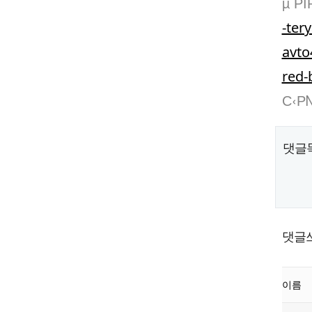
µ РІ
-ter
avto
red-
С‹Р
댓글
댓글
이름