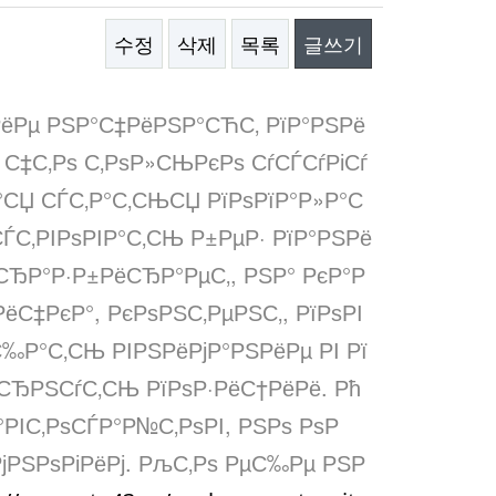
수정
삭제
목록
글쓰기
РёРµ РЅР°С‡РёРЅР°СЋС‚ РїР°РЅРё
 С‡С‚Рѕ С‚РѕР»СЊРєРѕ СѓСЃСѓРіСѓ
СЏ СЃС‚Р°С‚СЊСЏ РїРѕРїР°Р»Р°С
ЃС‚РІРѕРІР°С‚СЊ Р±РµР· РїР°РЅРё
 СЂР°Р·Р±РёСЂР°РµС‚, РЅР° РєР°Р
С‡РєР°, РєРѕРЅС‚РµРЅС‚, РїРѕРІ
‰Р°С‚СЊ РІРЅРёРјР°РЅРёРµ РІ Рї
СЂРЅСѓС‚СЊ РїРѕР·РёС†РёРё. Рћ
РІС‚РѕСЃР°Р№С‚РѕРІ, РЅРѕ РѕР
јРЅРѕРіРёРј. РљС‚Рѕ РµС‰Рµ РЅР