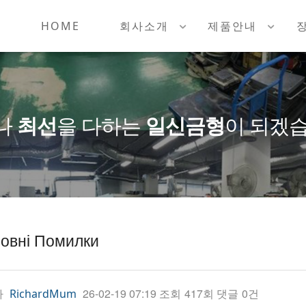
HOME
회사소개
제품안내
나
최선
을 다하는
일신금형
이 되겠습
ловні Помилки
자
26-02-19 07:19
조회
417회
댓글
0건
RichardMum