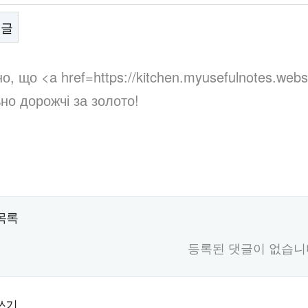
음글
문
о, що <a href=https://kitchen.myusefulnotes.websi
но дорожчі за золото!
목록
등록된 댓글이 없습니
쓰기