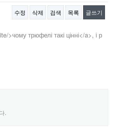
수정
삭제
검색
목록
글쓰기
te/>чому трюфелі такі цінні</a>, і р
다.