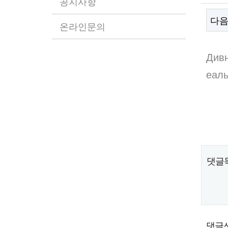
공지사항
다
온라인문의
본
Дивн
еаль
댓글
댓글