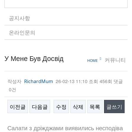
공지사항
온라인문의
У Мене Був Досвід
커뮤니티
HOME
작성자
26-02-13 11:10
조회
456회
댓글
RichardMum
0건
이전글
다음글
수정
삭제
목록
글쓰기
본문
Салати з дріжджами виявились несподіва