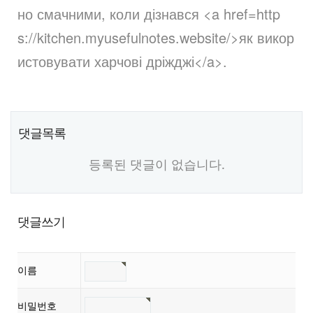
но смачними, коли дізнався <a href=http
s://kitchen.myusefulnotes.website/>як викор
истовувати харчові дріжджі</a>.
댓글목록
등록된 댓글이 없습니다.
댓글쓰기
이름
비밀번호