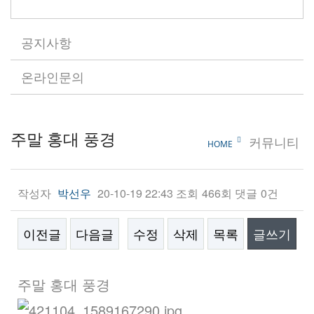
공지사항
온라인문의
주말 홍대 풍경
커뮤니티
HOME
작성자
20-10-19 22:43
조회
466회
댓글
0건
박선우
이전글
다음글
수정
삭제
목록
글쓰기
본문
주말 홍대 풍경