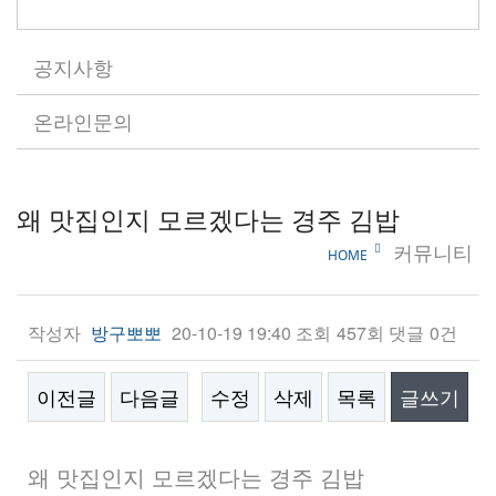
공지사항
온라인문의
왜 맛집인지 모르겠다는 경주 김밥
커뮤니티
HOME
작성자
20-10-19 19:40
조회
457회
댓글
0건
방구뽀뽀
이전글
다음글
수정
삭제
목록
글쓰기
본문
왜 맛집인지 모르겠다는 경주 김밥