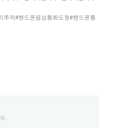
치추적#핸드폰음성통화도청#핸드폰통
다.