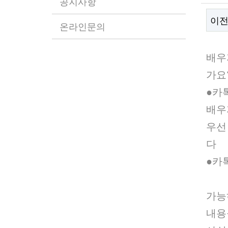
공지사항
이
온라인문의
본
배우
가요
●카­
배우
우선
다
●카­
가능
내용