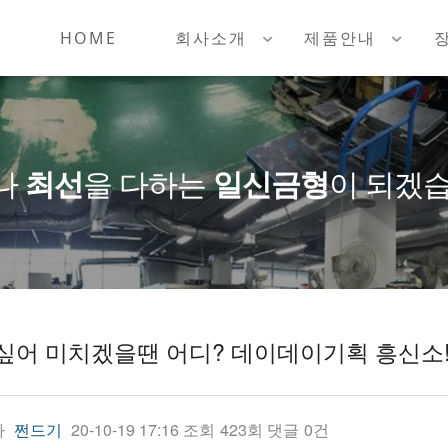
HOME
회사소개
제품안내
나
최선
을 다하는
일신금형
이 되겠습
싶어 미치겠을땐 어디? 데이데이기획 흥신소! 
자
20-10-19 17:16
조회
423회
댓글
0건
쩐드기