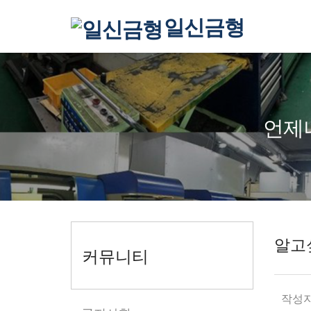
일신금형
언제
알고
커뮤니티
작성