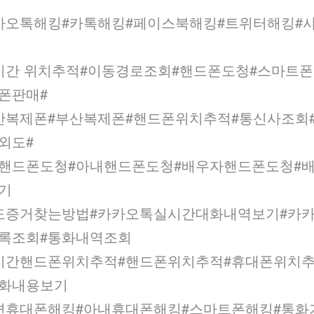
카오톡해킹#카톡해킹#페이스북해킹#트위터해킹#
기
시간 위치추적#이동경로조회#핸드폰도청#스마트
폰판매#
산복제폰#부산복제폰#핸드폰위치추적#통신사조회
외도#
핸드폰도청#아내핸드폰도청#배우자핸드폰도청#
찾기
도증거찾는방법#카카오톡실시간대화내역보기#카
록조회#통화내역조회
시간핸드폰위치추적#핸드폰위치추적#휴대폰위치
화내용보기
편휴대폰해킹#아내휴대폰해킹#스마트폰해킹#통화