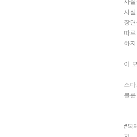
사실
사실
장
따로
하지
이 
스마트
불륜 
#복
적