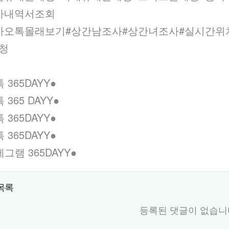
자내역서조회
카오톡몰래보기#상간남조사#상간녀조사#실시간위
청
톡 365DAYY●
톡 365 DAYY●
톡 365DAYY●
톡 365DAYY●
그램 365DAYY●
목록
등록된 댓글이 없습니