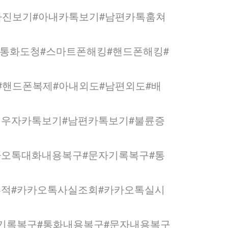
사진보기#아내카톡보기#남편카톡훔쳐
폰통화도청#스마트폰해킹#핸드폰해킹#
#핸드폰복제#아내외도#남편외도#배
배우자카톡보기#남편카톡보기#불륜증
카오톡대화내용복구#문자기록복구#통
추적#카카오톡사실조회#카카오톡실시
기록복구#통화내용복구#문자내용복구