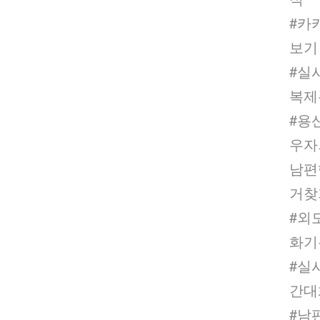
#카
보
#실
복제
#용
우자
남편
거
#외
화기
#실
간대
#남