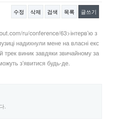
수정
삭제
검색
목록
글쓰기
out.com/ru/conference/63>інтерв’ю з
музиці надихнули мене на власні екс
ий трек виник завдяки звичайному за
можуть з’явитися будь-де.
다.