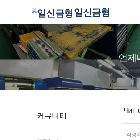
일신금형
언제
Чиї І
커뮤니티
작성