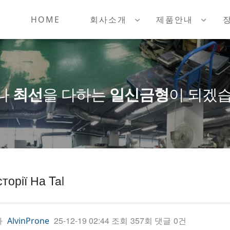
HOME
회사소개
제품안내
나
최선
을 다하는
일신금형
이 되겠습
сторії На Tal
자
25-12-19 02:44
조회
357회
댓글
0건
AlvinProne