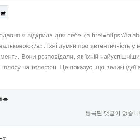
음글
문
давно я відкрила для себе <a href=https://talab
вальковою</a>. Їхні думки про автентичність у 
менти. Вони розповідали, як їхній найуспішніш
 голосу на телефон. Це показує, що великі ідеї 
목록
등록된 댓글이 없습니
쓰기