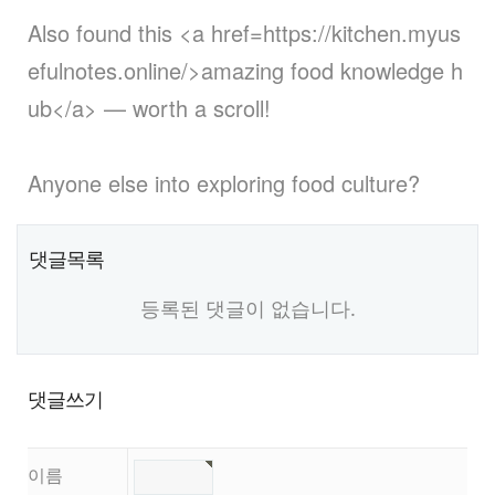
Also found this <a href=https://kitchen.myus
efulnotes.online/>amazing food knowledge h
ub</a> — worth a scroll!
Anyone else into exploring food culture?
댓글목록
등록된 댓글이 없습니다.
댓글쓰기
이름