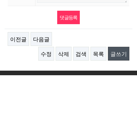
이전글
다음글
수정
삭제
검색
목록
글쓰기
Address :
경기 부천시 부천로198번길 18 춘의테크로파크
202동 409 - 411호
Phone :
032-623-0466
Email :
ilsinmold@naver.com
© 2019
일신금형
. All Rights Reserved.
로그인