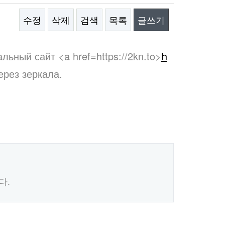
수정
삭제
검색
목록
글쓰기
ьный сайт <a href=https://2kn.to>
h
рез зеркала.
다.