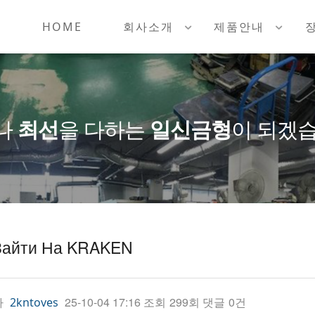
HOME
회사소개
제품안내
나
최선
을 다하는
일신금형
이 되겠습
Зайти На KRAKEN
자
25-10-04 17:16
조회
299회
댓글
0건
2kntoves