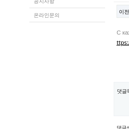
공지사항
이
온라인문의
본
С ка
ttps:
댓글
댓글