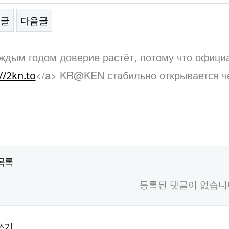
전글
다음글
문
ждым годом доверие растёт, потому что официал
</a> KR@KEN стабильно открывается че
//2kn.to
목록
등록된 댓글이 없습니
쓰기