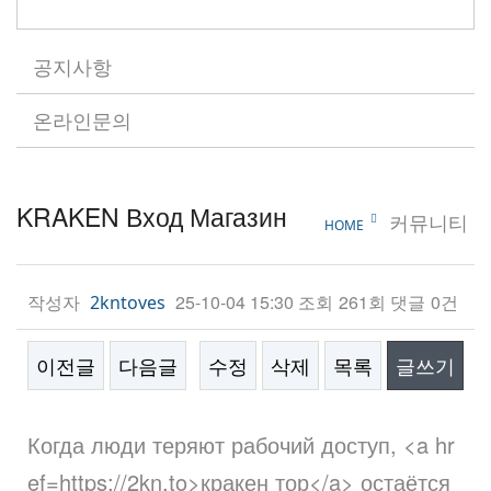
공지사항
온라인문의
KRAKEN Вход Магазин
커뮤니티
HOME
작성자
25-10-04 15:30
조회
261회
댓글
0건
2kntoves
이전글
다음글
수정
삭제
목록
글쓰기
본문
Когда люди теряют рабочий доступ, <a hr
ef=https://2kn.to>кракен тор</a> остаётся