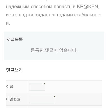
надёжным способом попасть в KR@KEN,
и это подтверждается годами стабильност
и.
댓글목록
등록된 댓글이 없습니다.
댓글쓰기
이름
비밀번호