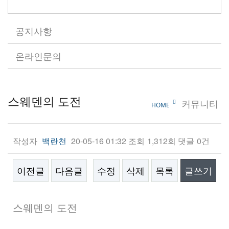
공지사항
온라인문의
스웨덴의 도전
커뮤니티
HOME
작성자
20-05-16 01:32
조회
1,312회
댓글
0건
백란천
이전글
다음글
수정
삭제
목록
글쓰기
본문
스웨덴의 도전