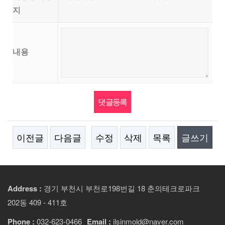
지
내용
이전글
다음글
수정
삭제
목록
글쓰기
Address :
경기 부천시 부천로198번길 18 춘의테크로파크
202동 409 - 411호
Phone :
032-623-0466
Email :
ilsinmold@naver.com