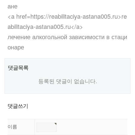
ане
<a href=https://reabilitaciya-astana005.ru>re
abilitaciya-astana005.ru</a>
лечение алкогольной зависимости в стаци
онаре
댓글목록
등록된 댓글이 없습니다.
댓글쓰기
이름