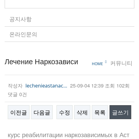
공지사항
온라인문의
Лечение Наркозависи
커뮤니티
HOME
작성자
25-09-04 12:39
조회
102회
lechenieastanac…
댓글
0건
이전글
다음글
수정
삭제
목록
글쓰기
본문
курс реабилитации наркозависимых в Аст