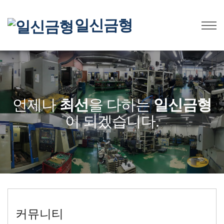
일신금형
언제나
최선
을 다하는
일신금형
이 되겠습니다.
커뮤니티