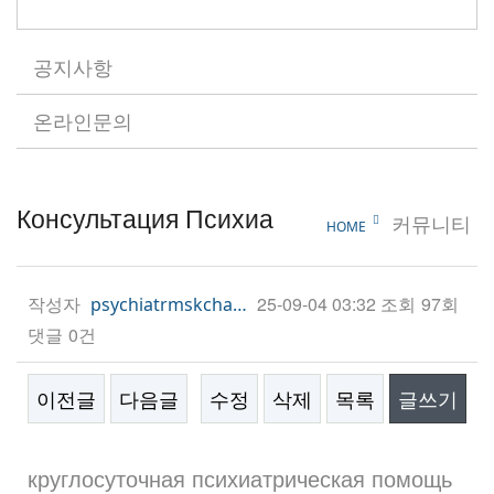
공지사항
온라인문의
Консультация Психиа
커뮤니티
HOME
작성자
25-09-04 03:32
조회
97회
psychiatrmskcha…
댓글
0건
이전글
다음글
수정
삭제
목록
글쓰기
본문
круглосуточная психиатрическая помощь