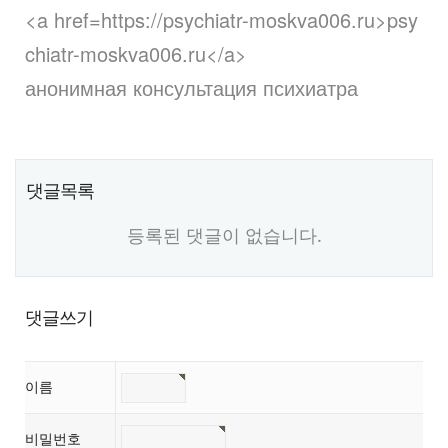
<a href=https://psychiatr-moskva006.ru>psy
chiatr-moskva006.ru</a>
анонимная консультация психиатра
댓글목록
등록된 댓글이 없습니다.
댓글쓰기
이름
비밀번호