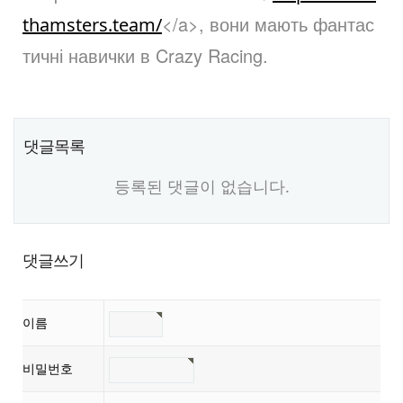
</a>, вони мають фантас
thamsters.team/
тичні навички в Crazy Racing.
댓글목록
등록된 댓글이 없습니다.
댓글쓰기
이름
비밀번호