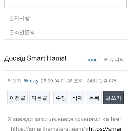
공지사항
온라인문의
Досвід Smart Hamst
커뮤니티
HOME
작성자
25-09-04 01:38
조회
134회
댓글
0건
Whitty
이전글
다음글
수정
삭제
목록
글쓰기
본문
Я завжди захоплювався гравцями <a href
=https://smarthamsters.team/>
https://smar