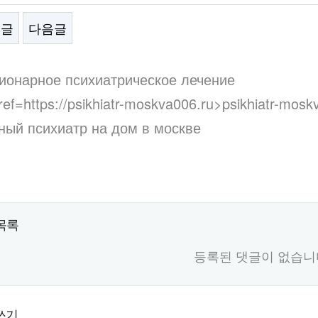
전글
다음글
문
ионарное психиатрическое лечение
ref=https://psikhiatr-moskva006.ru>psikhiatr-mos
ный психиатр на дом в москве
목록
등록된 댓글이 없습니
쓰기