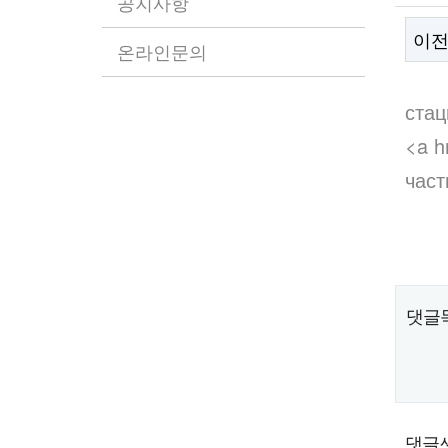
공지사항
이
온라인문의
본
стац
<a h
част
댓글
댓글