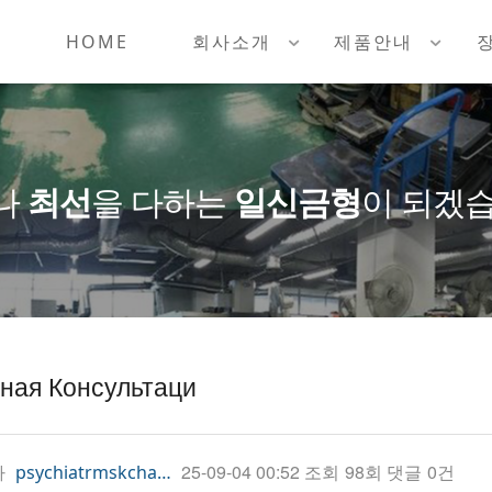
HOME
회사소개
제품안내
나
최선
을 다하는
일신금형
이 되겠습
ная Консультаци
자
25-09-04 00:52
조회
98회
댓글
0건
psychiatrmskcha…