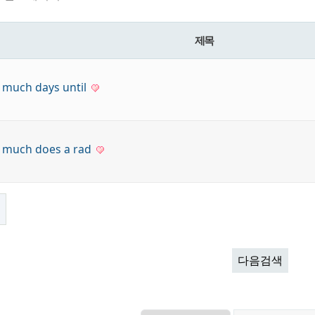
제목
 much days until
 much does a rad
록
다음검색