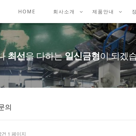
HOME
회사소개
제품안내
나
최선
을 다하는
일신금형
이 되겠습
문의
 2건
1 페이지