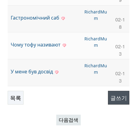
9
RichardM
Гастрономічний саб
um
02-1
8
RichardM
Чому тофу називают
um
02-1
3
RichardM
У мене був досвід
um
02-1
3
목록
글쓰기
다음검색