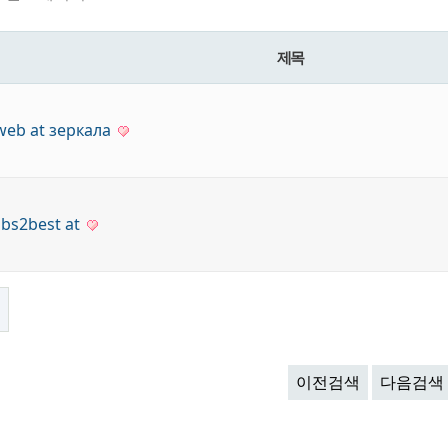
제목
web at зеркала
 bs2best at
록
이전검색
다음검색