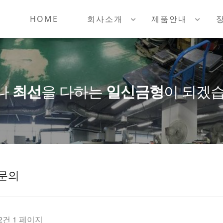
HOME
회사소개
제품안내
나
최선
을 다하는
일신금형
이 되겠습
문의
 2건
1 페이지