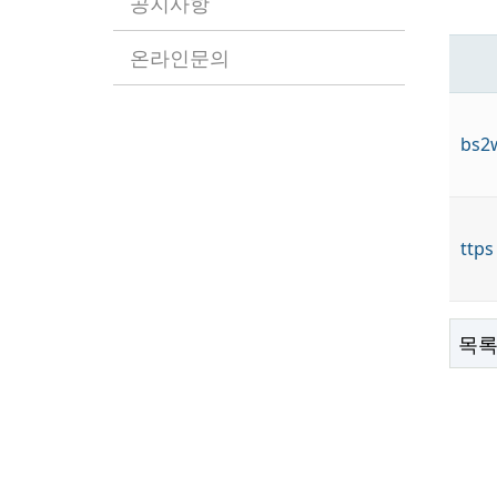
공지사항
온라인문의
bs2
ttps
목