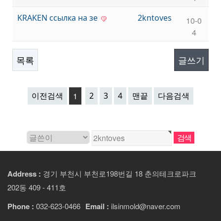
KRAKEN ссылка на зе
2kntoves
10-0
4
목록
글쓰기
이전검색
1
2
3
4
맨끝
다음검색
Address :
경기 부천시 부천로198번길 18 춘의테크로파크
202동 409 - 411호
Phone :
032-623-0466
Email :
ilsinmold@naver.com