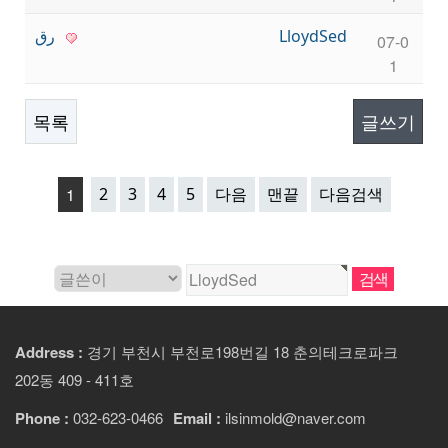
رق
LloydSed
07-0
1
목록
글쓰기
1
2
3
4
5
다음
맨끝
다음검색
Address :
경기 부천시 부천로198번길 18 춘의테크로파크
202동 409 - 411호
Phone :
032-623-0466
Email :
ilsinmold@naver.com