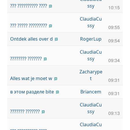
??? ?????????? ????
ssy
10:15
ClaudiaCu
??? ????? ?????????
ssy
09:55
Ontdek alles over d
RogerLup
09:54
ClaudiaCu
???????? ???????
ssy
09:34
Zacharype
Alles wat je moet w
t
09:31
в этом разделе bite
Briancem
09:31
ClaudiaCu
??????? ???????
ssy
09:13
ClaudiaCu