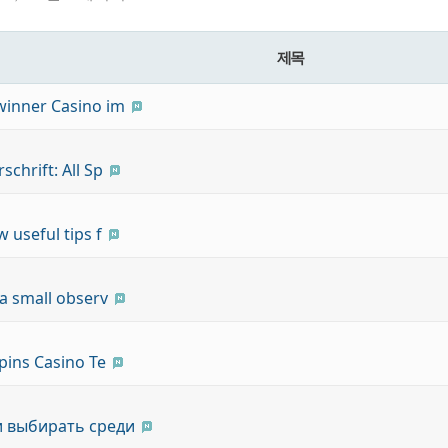
제목
winner Casino im
schrift: All Sp
w useful tips f
 a small observ
Spins Casino Te