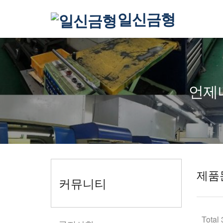
일신금형
언제
제품
커뮤니티
Total