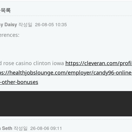
글목록
sy Daisy
작성일
26-08-05 10:35
erences:
d rose casino clinton iowa
https://cleveran.com/profi
ps://healthjobslounge.com/employer/candy96-online
-other-bonuses
h Seth
작성일
26-08-06 09:11