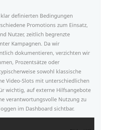
 klar definierten Bedingungen
rschiedene Promotions zum Einsatz,
 Nutzer, zeitlich begrenzte
mmter Kampagnen. Da wir
ntlich dokumentieren, verzichten wir
mmen, Prozentsätze oder
typischerweise sowohl klassische
e Video-Slots mit unterschiedlichen
r wichtig, auf externe Hilfsangebote
ne verantwortungsvolle Nutzung zu
loggen im Dashboard sichtbar.