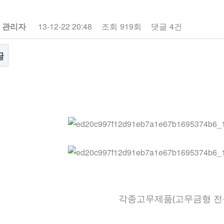
관리자
13-12-22 20:48
조회
919회
댓글
4건
글
각종고무제품(고무금형 전