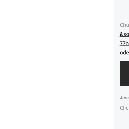
Chu
&so
77c
ode
Jess
Cli