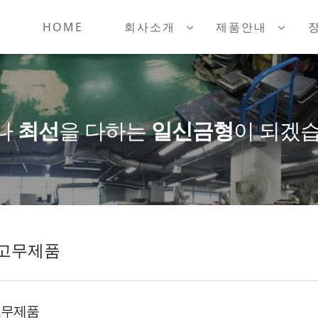
HOME
회사소개
제품안내
나
최선
을 다하는
일신금형
이 되겠습
고무제품
고무제품