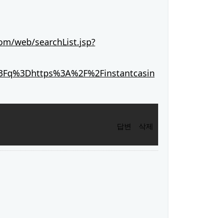
om/web/searchList.jsp?
%3Fq%3Dhttps%3A%2F%2Finstantcasin
답변
삭제