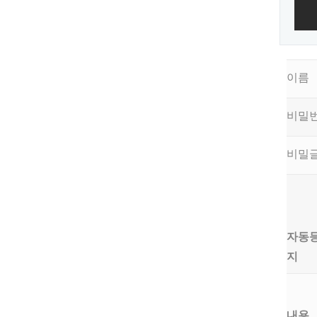
댓글쓰
이름
비밀
비밀
자동
지
내용