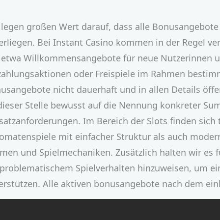
 legen großen Wert darauf, dass alle Bonusangebote
erliegen. Bei Instant Casino kommen in der Regel ve
 etwa Willkommensangebote für neue Nutzerinnen und
zahlungsaktionen oder Freispiele im Rahmen besti
usangebote nicht dauerhaft und in allen Details öffe
dieser Stelle bewusst auf die Nennung konkreter Su
atzanforderungen. Im Bereich der Slots finden sich 
omatenspiele mit einfacher Struktur als auch modern
men und Spielmechaniken. Zusätzlich halten wir es fü
 problematischem Spielverhalten hinzuweisen, um ei
erstützen. Alle aktiven bonusangebote nach dem ein