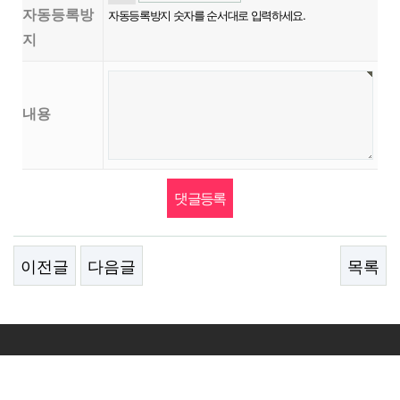
자동등록방
자동등록방지 숫자를 순서대로 입력하세요.
지
내용
이전글
다음글
목록
Address :
경기 부천시 부천로198번길 18 춘의테크로파크
202동 409 - 411호